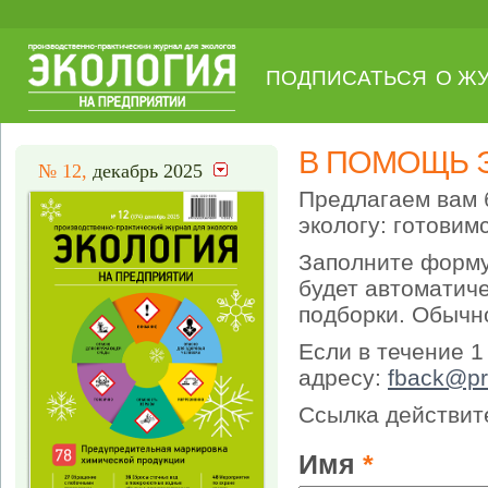
ПОДПИСАТЬСЯ
О Ж
В ПОМОЩЬ Э
№ 12,
декабрь 2025
Предлагаем вам 
экологу: готовим
Заполните форму
будет автоматич
подборки. Обычно
Если в течение 1
адресу:
fback@pr
Ссылка действите
Имя
*