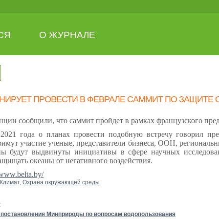
СЯ
О ЖУРНАЛЕ
НИРУЕТ ПРОВЕСТИ В ФЕВРАЛЕ САММИТ ПО ЗАЩИТЕ 
ии сообщили, что саммит пройдет в рамках французского пред
 2021 года о планах провести подобную встречу говорил п
имут участие ученые, представители бизнеса, ООН, региональны
ны будут выдвинуты инициативы в сфере научных исследован
ащищать океаны от негативного воздействия.
/www.belta.by/
Климат
,
Охрана окружающей среды
:
 постановления Минприроды по вопросам водопользования