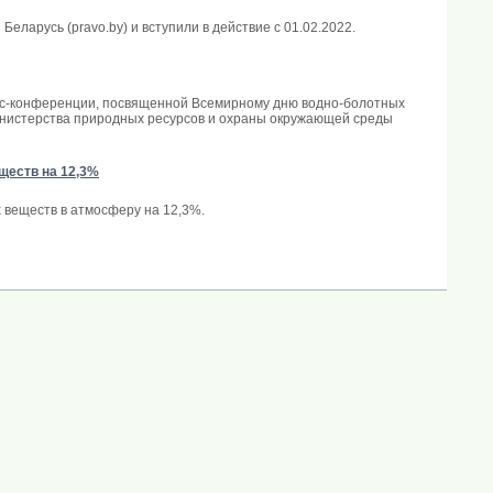
арусь (pravo.by) и вступили в действие с 01.02.2022.
есс-конференции, посвященной Всемирному дню водно-болотных
инистерства природных ресурсов и охраны окружающей среды
ществ на 12,3%
 веществ в атмосферу на 12,3%.