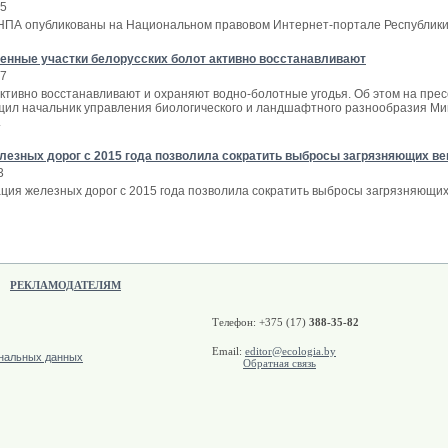
35
ПА опубликованы на Национальном правовом Интернет-портале Республики Бел
нные участки белорусских болот активно восстанавливают
27
активно восстанавливают и охраняют водно-болотные угодья. Об этом на пр
бщил начальник управления биологического и ландшафтного разнообразия М
.
езных дорог с 2015 года позволила сократить выбросы загрязняющих ве
3
ция железных дорог с 2015 года позволила сократить выбросы загрязняющих
РЕКЛАМОДАТЕЛЯМ
Телефон: +375 (17)
388-35-82
Email:
editor@ecologia.by
ональных данных
Обратная связь