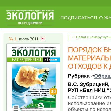
ПОДПИСАТЬСЯ
О Ж
←
Назад к номеру журн
№ 1,
июль 2011
ПОРЯДОК В
МАТЕРИАЛЬ
ОТХОДОВ К 
Рубрика «
Обращ
В.С. Зубрицкий
РУП «Бел НИЦ “Э
Собственники от
использование и
объекты по испо