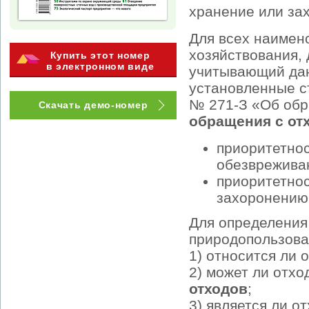
хранение или за
Для всех наимен
хозяйствования,
Купить этот номер
в электронном виде
учитывающий дан
установленные ст
№ 271-З «Об об
Скачать демо-номер
обращения с от
приоритетнос
обезврежива
приоритетнос
захоронению
Для определени
природопользова
1) относится ли 
2) может ли отх
отходов
;
3) является ли о