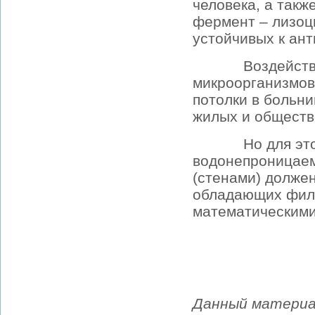
человека, а такж
фермент – лизоц
устойчивых к ант
Воздействие ф
микроорганизмов 
потолки в больни
жилых и обществ
Но для этого 
водонепроницае
(стенами) долже
обладающих филь
математическими 
Данный материа