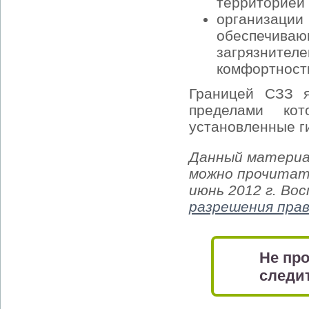
территорией 
организац
обеспечива
загрязнит
комфортност
Границей СЗЗ я
пределами ко
установленные г
Данный материа
можно прочитать
июнь 2012 г. Во
разрешения пра
Не про
следит