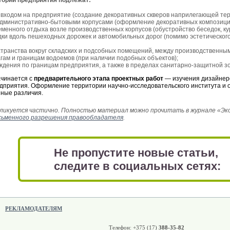
тории предприятия подлежат:
входом на предприятие (создание декоративных скверов наприлегающей тер
административно-бытовыми корпусами (оформление декоративных композици
менного отдыха возле производственных корпусов (обустройство беседок, кури
ки вдоль пешеходных дорожек и автомобильных дорог (помимо эстетическ
транства вокруг складских и подсобных помещений, между производственным
агам и границам водоемов (при наличии подобных объектов);
дения по границам предприятия, а также в пределах санитарно-защитной з
ачинается с
предварительного этапа проектных работ
— изучения дизайнеро
едприятия. Оформление территории научно-исследовательского института 
нные различия.
икуется частично. Полностью материал можно прочитать в журнале «Эколо
сьменного разрешения правообладателя
.
Не пропустите новые статьи,
следите в социальных сетях:
РЕКЛАМОДАТЕЛЯМ
Телефон: +375 (17)
388-35-82