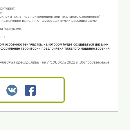
ритории);
й);
лок и пр., в т.ч. с применением вертикального озеленения);
ого назначения выполняют шумозащитную и рассеивающую
и корпусами;
оны.
м особенностей участка, на котором будет создаваться дизайн-
и оформление территории предприятия тяжелого машиностроения
гия на предприятии» № 7 (13), июль 2012 г. Воспроизведение