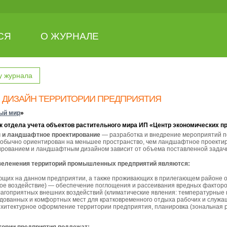
СЯ
О ЖУРНАЛЕ
у журнала
ДИЗАЙН ТЕРРИТОРИИ ПРЕДПРИЯТИЯ
ый мир
»
ик отдела учета объектов растительного мира ИП «Центр экономических п
 и ландшафтное проектирование
— разработка и внедрение мероприятий п
бычно ориентирован на меньшее пространство, чем ландшафтное проектиро
рованием и ландшафтным дизайном зависит от объема поставленной задач
еленения территорий промышленных предприятий являются:
щих на данном предприятии, а также проживающих в прилегающем районе о
ое воздействие) — обеспечение поглощения и рассеивания вредных факторо
агоприятных внешних воздействий (климатические явления: температурные к
дованных и комфортных мест для кратковременного отдыха рабочих и служа
итектурное оформление территории предприятия, планировка (зональная р