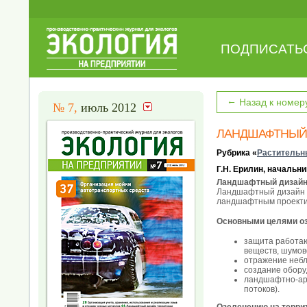
ПОДПИСАТЬ
←
Назад к номер
№ 7,
июль 2012
ЛАНДШАФТНЫЙ 
Рубрика «
Растительн
Г.Н. Ерилин, начальн
Ландшафтный дизайн
Ландшафтный дизайн о
ландшафтным проекти
Основными целями оз
защита работаю
веществ, шумов
отражение небл
создание обору
ландшафтно-арх
потоков).