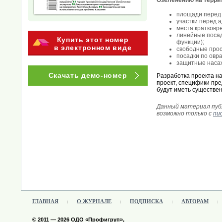
Озеленению на терри
площади перед 
участки перед 
места кратковре
линейные посад
Купить этот номер
функции);
в электронном виде
свободные прос
посадки по овр
защитные насаж
Скачать демо-номер
Разработка проекта н
проект, специфики пр
будут иметь существе
Данный материал публ
возможно только с
пи
ГЛАВНАЯ
О ЖУРНАЛЕ
ПОДПИСКА
АВТОРАМ
© 2011 — 2026 ОДО «Профигруп»,