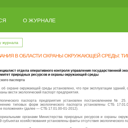
СЯ
О ЖУРНАЛЕ
у журнала
АНИЯ В ОБЛАСТИ ОХРАНЫ ОКРУЖАЮЩЕЙ СРЕДЫ: Т
пециалист отдела оперативного контроля управления государственной эко
омитет природных ресурсов и охраны окружающей среды
ского паспорта
на об охране окружающей среды установлено, что при эксплуатации зданий
аны вести экологический паспорт предприятия.
логического паспорта предприятия установлен постановлением № 25. Т
ению типовых форм экологического паспорта установлены СТБ 17.01.0
ые положения» (далее
—
СТБ 17.01.00-01-2012).
ториальными органами Министерства природных ресурсов и охраны окру
9 субъектах хозяйствования установлены факты отсутствия экологического 