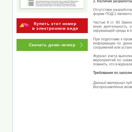
2. Наличие разработ
Отсутствие разработа
форме ПОД-2 являются
Частью 8 ст. 80 Зако
Купить этот номер
иную деятельность, 
в электронном виде
окружающей среды в п
При подготовке к про
информацию по данны
Скачать демо-номер
сооружений или устан
Журнал учета выполн
мероприятий по сниже
помнить, что в журнал
Требования по заполн
Данный материал публ
Воспроизведение воз