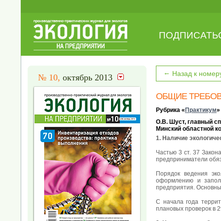
ПОДПИСАТЬ
←
Назад к номер
№ 10,
октябрь 2013
ОБЩИЕ ТРЕБОВ
Рубрика «
Практикум
»
О.В. Шуст, главный с
Минский областной к
1. Наличие экологиче
Частью 3 ст. 37 Зако
предприниматели обяз
Порядок ведения эко
оформлению и заполн
предприятия. Основн
С начала года терри
плановых проверок в 2