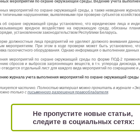
анных мероприятий по охране окружающей среды. Ведение учета выполне
нных мероприятий по охране окружающей среды, а также неведение журнал
 типичными нарушениями, выявляемыми при проверке субъектов хозяйство
на об охране окружающей среды установлено, что юридические лица и ин
оказывающую вредное воздействие на окружающую среду, обязаны плани
орядке, установленном законодательством Республики Беларусь.
верке должностные лица предприятий не уделяют должного внимания данны
м мероприятиям. При этом в ходе проверки может быть установлено, чт
овка газоочистного оборудования. Однако информация о выполнении данных 
ения мероприятий по охране окружающей среды по форме ПОД-2 применяе
нию сбросов и выбросов загрязняющих веществ, в т.ч. углерода диоксида,
е отводится отдельный лист для каждого вида мероприятий по сокращению и 
ению журнала учета выполнения мероприятий по охране окружающей среды
икуется частично. Полностью материал можно прочитать в журнале «Эколо
можно только с
письменного разрешения правообладателя
.
Не пропустите новые статьи,
следите в социальных сетях: