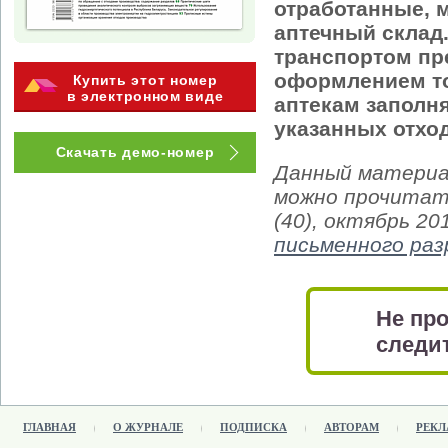
отработанные, 
аптечный склад
транспортом пр
оформлением т
Купить этот номер
в электронном виде
аптекам заполн
указанных отхо
Скачать демо-номер
Данный материа
можно прочитат
(40), октябрь 20
письменного ра
Не про
следит
ГЛАВНАЯ
О ЖУРНАЛЕ
ПОДПИСКА
АВТОРАМ
РЕКЛ