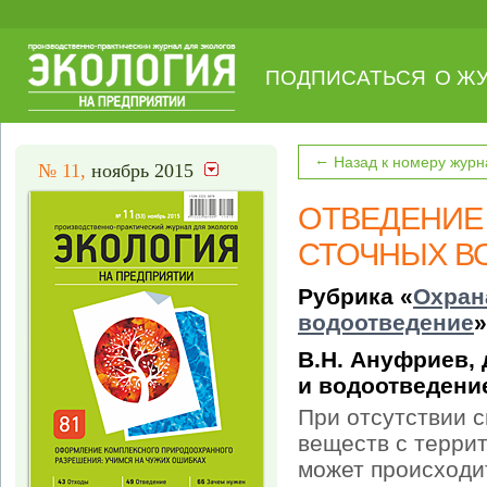
ПОДПИСАТЬСЯ
О Ж
←
Назад к номеру журн
№ 11,
ноябрь 2015
ОТВЕДЕНИЕ
СТОЧНЫХ В
Рубрика «
Охран
водоотведение
»
В.Н. Ануфриев,
и водоотведение
При отсутствии 
веществ с терри
может происход