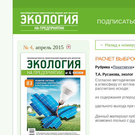
ПОДПИСАТЬ
←
Назад к номер
№ 4,
апрель 2015
РАСЧЕТ ВЫБРО
Рубрика «
Практикум
»
Т.А. Русакова, эколог
Согласно методически
в атмосферу от котлов
рассчитано исходя:
из содержания углерод
удельного выхода при с
Данный материал публ
возможно только с
пи