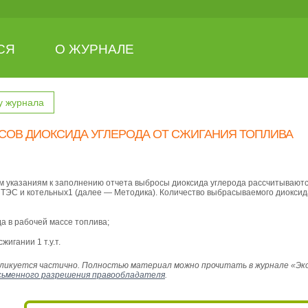
СЯ
О ЖУРНАЛЕ
у журнала
СОВ ДИОКСИДА УГЛЕРОДА ОТ СЖИГАНИЯ ТОПЛИВА
м указаниям к заполнению отчета выбросы диоксида углерода рассчитываются
 ТЭС и котельных1 (далее — Методика). Количество выбрасываемого диоксида
а в рабочей массе топлива;
жигании 1 т.у.т.
икуется частично. Полностью материал можно прочитать в журнале «Эколо
сьменного разрешения правообладателя
.