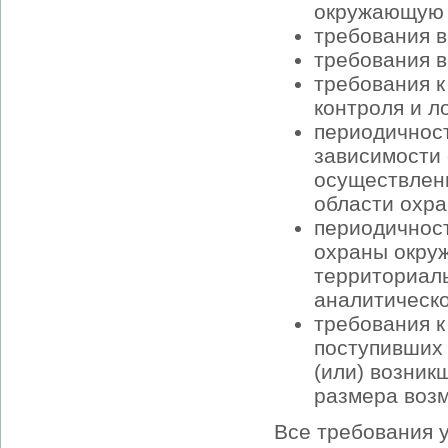
окружающую 
требования в
требования в
требования к
контроля и л
периодичност
зависимости 
осуществлени
области охр
периодичност
охраны окру
территориал
аналитическо
требования к
поступивших 
(или) возник
размера воз
Все требования 