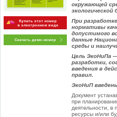
окружающей сре
экологической 
При разработк
Купить этот номер
в электронном виде
нормативы кач
допустимого во
данные Национ
Скачать демо-номер
среды и наилу
Цель ЭкоНиПа —
разработки, со
введения в дей
правил.
ЭкоНиП введены
Документ устана
при планировани
деятельности, в
ресурсы и/или б