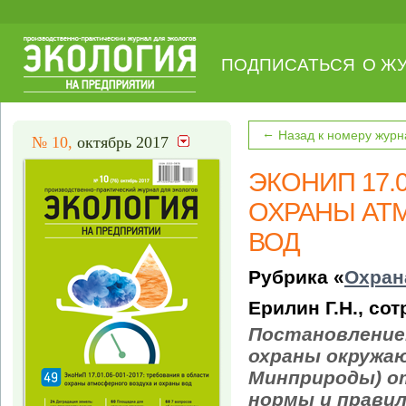
ПОДПИСАТЬСЯ
О Ж
←
Назад к номеру журн
№ 10,
октябрь 2017
ЭКОНИП 17.0
ОХРАНЫ АТ
ВОД
Рубрика «
Охран
Ерилин Г.Н., со
Постановление
охраны окружаю
Минприроды) от
нормы и правил