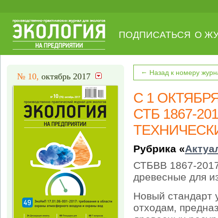
ПОДПИСАТЬСЯ
О Ж
←
Назад к номеру журн
№ 10,
октябрь 2017
С 1 ОКТЯБР
СТБ 1867-2
ТЕХНИЧЕСК
Рубрика «
Актуа
СТБВВ 1867-2017
древесные для и
Новый стандарт 
отходам, предна