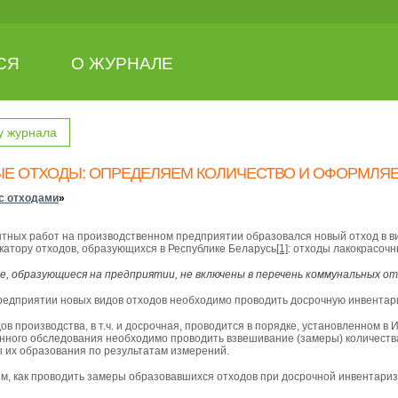
СЯ
О ЖУРНАЛЕ
у журнала
Е ОТХОДЫ: ОПРЕДЕЛЯЕМ КОЛИЧЕСТВО И ОФОРМЛЯ
с отходами
»
тных работ на производственном предприятии образовался новый отход в в
катору отходов, образующихся в Республике Беларусь
[1]
: отходы лакокрасоч
, образующиеся на предприятии, не включены в перечень коммунальных отх
редприятии новых видов отходов необходимо проводить досрочную инвента
в производства, в т.ч. и досрочная, проводится в порядке, установленном в
нного обследования необходимо проводить взвешивание (замеры) количества
 их образования по результатам измерений.
м, как проводить замеры образовавшихся отходов при досрочной инвентариз