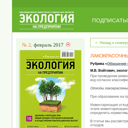
ПОДПИСАТЬ
←
Назад к номер
№ 2,
февраль 2017
ЛАКОКРАСОЧНЫ
Рубрика «
Обращение 
М.В. Войтович, эколог
При проведении ремон
код согласно классифи
Отходы лакокрасочные
При образовании на п
Инвентаризация отходо
этапе инвентаризацио
определять нормативы
В статье мы рассмотри
отходов.