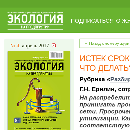
ПОДПИСАТЬСЯ
О Ж
←
Назад к номеру журн
№ 4,
апрель 2017
ИСТЕК СРО
ЧТО ДЕЛАТЬ
Рубрика «
Разби
Г.Н. Ерилин, со
На распредели
принимать про
сети. Просроче
утилизации. К
соответствующ