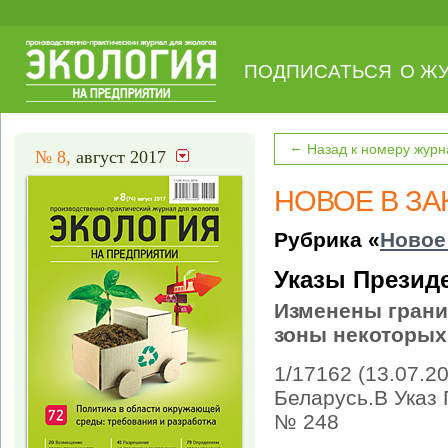
ПОДПИСАТЬСЯ
О Ж
←
Назад к номеру журн
№ 8,
август 2017
НОВОЕ В З
Рубрика «
Новое
Указы Презид
Изменены грани
зоны некоторых
1/17162 (13.07.2
Беларусь.В Указ 
№ 248