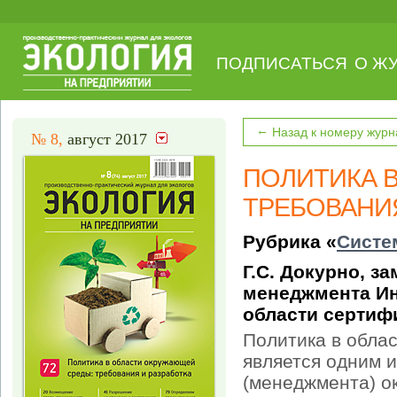
ПОДПИСАТЬСЯ
О Ж
←
Назад к номеру журн
№ 8,
август 2017
ПОЛИТИКА 
ТРЕБОВАНИЯ
Рубрика «
Систе
Г.С. Докурно, з
менеджмента Ин
области сертиф
Политика в обла
является одним 
(менеджмента) о