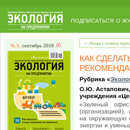
ПОДПИСАТЬСЯ
О Ж
←
Назад к номеру журн
№ 9,
сентябрь 2018
КАК СДЕЛАТ
РЕКОМЕНДА
Рубрика «
Эколо
О.Ю. Астапович
учреждения «Це
«Зеленый офис
(организацией),
на окружающую с
энергии и умень