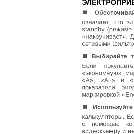
ЭЛЕКТРОПРИ
⏹ Обесточива
означает, что э
standby (режиме
«накручивает». Д
сетевыми фильтр
⏹ Выбирайте т
Если покупае
«экономную» ма
«А», «А+» и «
показатели эн
маркировкой «Ene
⏹ Используйте
калькуляторы. Е
с помощью кот
видеокамеру и н