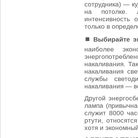
сотрудника) — к
на потолке. 
интенсивность 
только в определ
⏹ Выбирайте э
наиболее экон
энергопотребл
накаливания. Та
накаливания све
службы свето
накаливания — вс
Другой энергос
лампа (привычна
служит 8000 ча
ртути, относятс
хотя и экономный