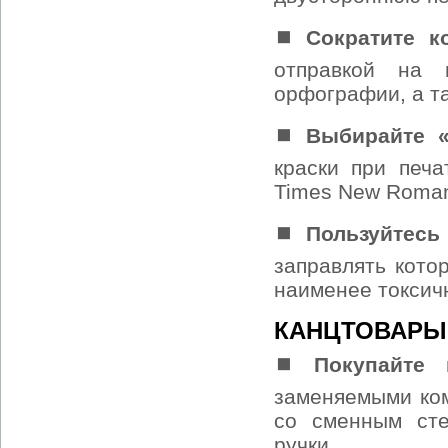
⏹ Сократите ко
отправкой на п
орфографии, а т
⏹ Выбирайте 
краски при печа
Times New Roman
⏹ Пользуйтесь
заправлять кото
наименее токсич
КАНЦТОВАРЫ
⏹ Покупайте к
заменяемыми ком
со сменным сте
ручки.