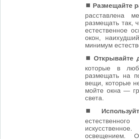
⏹ Размещайте ра
расставлена м
размещать так, 
естественное о
окон, наихудший
минимум естеств
⏹ Открывайте 
которые в люб
размещать на по
вещи, которые н
мойте окна — гр
света.
⏹ Используй
естественног
искусственное.
освещением. О