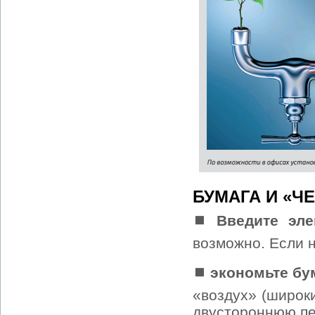
БУМАГА И «Ч
⏹ Введите эле
возможно. Если 
⏹ экономьте бу
«воздух» (широки
двустороннюю печ