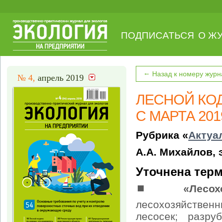
ПОДПИСАТЬСЯ
О Ж
←
Назад к номеру журн
№ 4,
апрель 2019
ЛЕСНОЙ КО
С МАРТА 201
Рубрика «
Актуа
А.А. Михайлов, 
Уточнена тер
⏹
«Лесо
лесохозяйствен
лесосек; разру