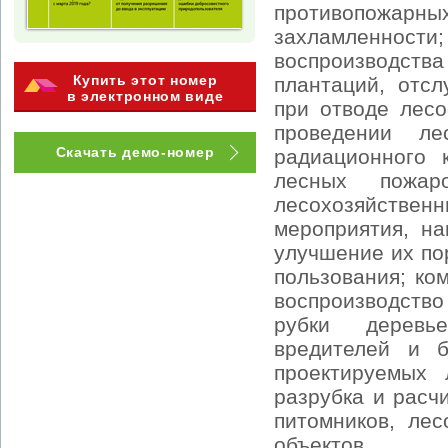
противопожа
захламленности;
воспроизводства
Купить этот номер
плантаций, отсл
в электронном виде
при отводе лесо
проведении лес
Скачать демо-номер
радиационного 
лесных пожар
лесохозяйств
мероприятия, н
улучшение их по
пользования; ко
воспроизводство
рубки деревь
вредителей и 
проектируемых 
разрубка и расч
питомников, лес
объектов.