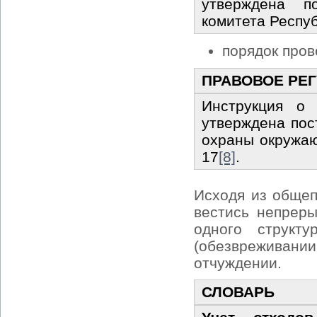
утверждена по
комитета Респу
порядок пров
ПРАВОВОЕ РЕ
Инструкция о 
утверждена пос
охраны окружаю
17
[8]
.
Исходя из общеп
вестись непрер
одного структу
(обезвреживан
отчуждении.
СЛОВАРЬ