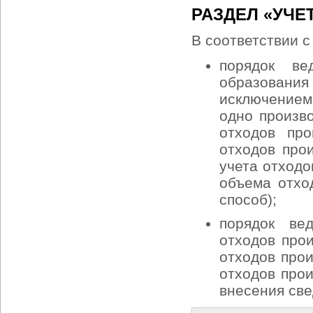
РАЗДЕЛ «УЧЕ
В соответствии с
порядок ве
образовани
исключением
одно произво
отходов про
отходов прои
учета отходо
объема отхо
способ);
порядок ве
отходов про
отходов прои
отходов прои
внесения све