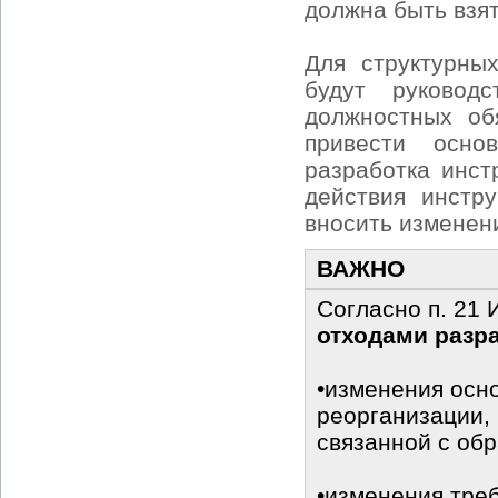
должна быть взят
Для структурны
будут руковод
должностных об
привести осно
разработка инст
действия инстр
вносить изменен
ВАЖНО
Согласно п. 21
отходами разр
•изменения осно
реорганизации,
связанной с об
•изменения тре