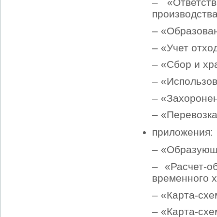
– «Ответст
производства
– «Образован
– «Учет отхо
– «Сбор и хр
– «Использов
– «Захоронен
– «Перевозка
приложения:
– «Образующ
– «Расчет-о
временного 
– «Карта-схе
– «Карта-схе