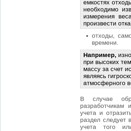
емкостях отход
необходимо изв
измерения вес
произвести отка
отходы, сам
времени.
Например,
изно
при высоких те
массу за счет и
являясь гигрос
атмосферного в
В случае обр
разработчикам 
учета и отразит
раздел следует 
учета того ил