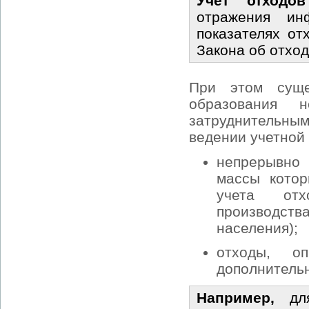
Учет отходов
отражения ин
показателях от
Закона об отход
При этом суще
образования н
затруднительным
ведении учетной 
непрерывно
массы котор
учета отх
производс
населения);
отходы, о
дополнитель
Например,
для