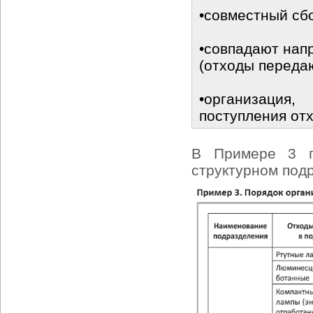
•совместный сбо
•совпадают нап
(отходы переда
•организация
поступления от
В Примере 3 п
структурном под