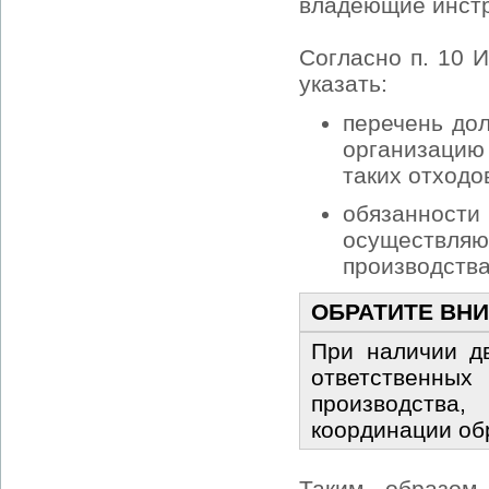
владеющие инстр
Согласно п. 10 
указать:
перечень до
организацию 
таких отходо
обязаннос
осуществл
производства
ОБРАТИТЕ ВН
При наличии д
ответственн
производства
координации об
Таким образом