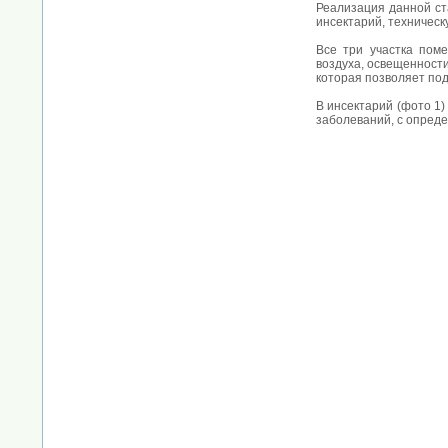
Реализация данной ст
инсектарий, техническ
Все три участка пом
воздуха, освещенности
которая позволяет по
В инсектарий
(фото 1)
заболеваний, с опред