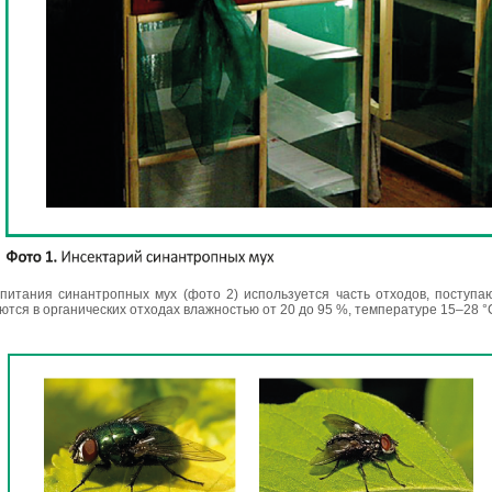
 питания синантропных мух (фото 2) используется часть отходов, поступ
тся в органических отходах влажностью от 20 до 95 %, температуре 15–28 °С 