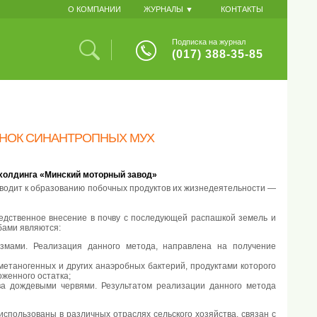
О КОМПАНИИ
ЖУРНАЛЫ ▼
КОНТАКТЫ
Подписка на журнал
(017) 388-35-85
ИНОК СИНАНТРОПНЫХ МУХ
 холдинга «Минский моторный завод»
водит к образованию побочных продуктов их жизнедеятельности —
едственное внесение в почву с последующей распашкой земель и
бами являются:
змами. Реализация данного метода, направлена на получение
етаногенных и других анаэробных бактерий, продуктами которого
оженного остатка;
ва дождевыми червями. Результатом реализации данного метода
спользованы в различных отраслях сельского хозяйства, связан с