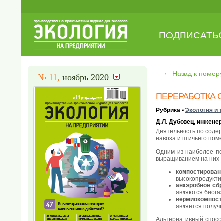
ПОДПИСАТЬ
←
Назад к номер
№ 11,
ноябрь 2020
ПЕРЕРАБОТКА 
Рубрика «
Экология и 
Д.Л. Дубовец, инжен
Деятельность по соде
навоза и птичьего пом
Одним из наиболее по
выращиванием на них 
компостирован
высокопродукти
анаэробное сб
являются биога
вермиокомпос
является получ
Альтернативный спосо