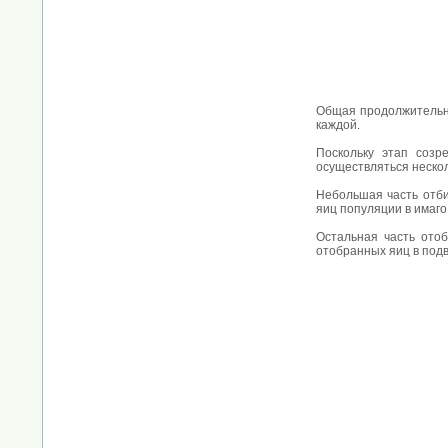
Общая продолжительно
каждой.
Поскольку этап созр
осуществляться нескол
Небольшая часть отби
яиц популяции в имаг
Остальная часть отоб
отобранных яиц в подв