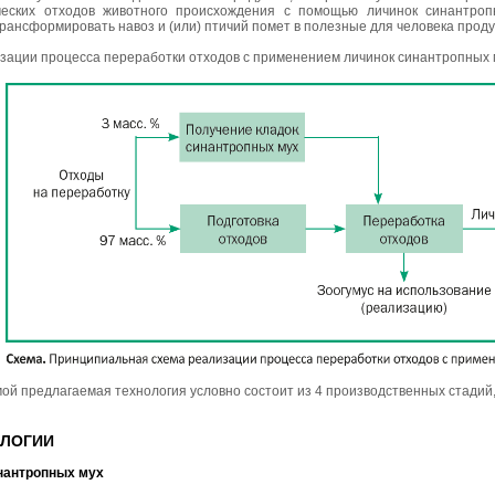
ческих отходов животного происхождения с помощью личинок синантроп
ансформировать навоз и (или) птичий помет в полезные для человека продук
зации процесса переработки отходов с применением личинок синантропных 
мой предлагаемая технология условно состоит из 4 производственных стадий
ОЛОГИИ
нантропных мух