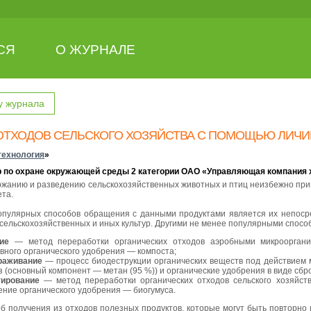
СЯ
О ЖУРНАЛЕ
у журнала
ОТХОДОВ СЕЛЬСКОГО ХОЗЯЙСТВА С ПОМОЩЬЮ ЛИЧ
технология
»
ер по охране окружающей среды 2 категории ОАО «Управляющая компания
ржанию и разведению сельскохозяйственных животных и птиц неизбежно при
ета.
пулярных способов обращения с данными продуктами является их непоср
сельскохозяйственных и иных культур. Другими не менее популярными спосо
ие
— метод переработки органических отходов аэробными микрооргани
вного органического удобрения — компоста;
раживание
— процесс биодеструкции органических веществ под действием м
з (основный компонент — метан (95 %)) и органические удобрения в виде сбр
тирование
— метод переработки органических отходов сельского хозяйст
ение органического удобрения — биогумуса.
б получения из отходов полезных продуктов, которые могут быть повторно и