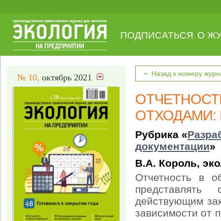
ПОДПИСАТЬСЯ
О Ж
←
Назад к номеру журн
№ 10,
октябрь 2021
ОТЧЕТНОСТ
ОТХОДАМИ: 
Рубрика «
Разра
документации
»
В.А. Король, эк
Отчетность в о
представлять 
действующим зак
зависимости от 