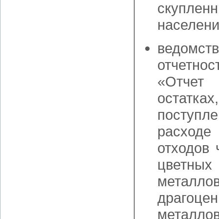
скупле
населени
ведомст
отчетнос
«Отч
остатках,
поступ
расходе
отходов 
цветных
металлов
драгоце
металлов