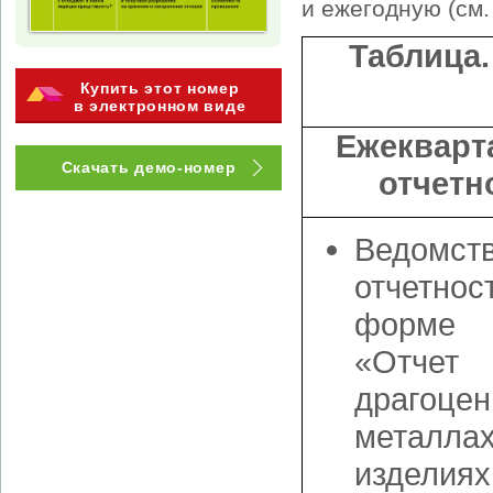
и ежегодную (см.
Таблица.
Купить этот номер
в электронном виде
Ежекварт
Скачать демо-номер
отчетн
Ведомст
отчетн
форме 4
«Отч
драгоце
метал
изделиях