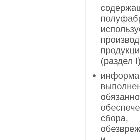
содержа
полуфабр
использ
производ
продукци
(раздел I)
информ
выполне
обязанн
обеспеч
сбора,
обезвре
и (