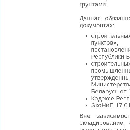
грунтами.
Данная обязанн
документах:
строительн
пунктов»,
постановлен
Республики Бе
строительн
промышлен
утвержденн
Министерст
Беларусь от 1
Кодексе Респ
ЭкоНиП 17.01
Вне зависимос
складирование,
осуществляться