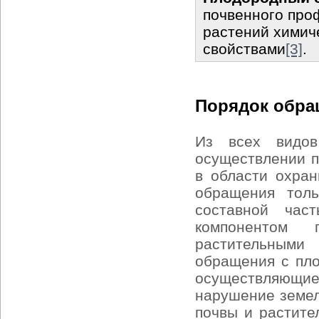
почвенного про
растений химич
свойствами
[3]
.
Порядок обра
Из всех видов
осуществлении п
в области охра
обращения толь
составной час
компонентом
растительными
обращения с пло
осуществляющи
нарушение земел
почвы и растите