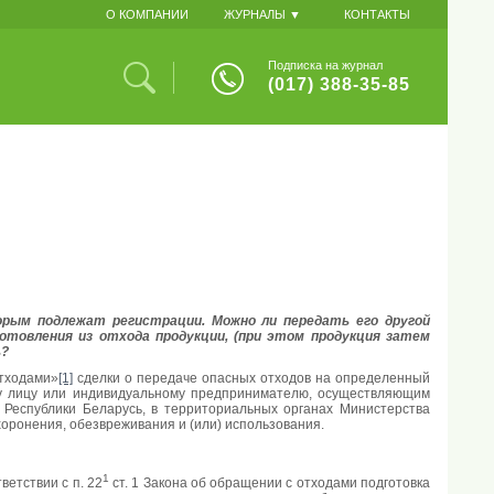
О КОМПАНИИ
ЖУРНАЛЫ ▼
КОНТАКТЫ
Подписка на журнал
(017) 388-35-85
орым подлежат регистрации. Можно ли передать его другой
готовления из отхода продукции, (при этом продукция затем
ь?
отходами»
[1]
сделки о передаче опасных отходов на определенный
ому лицу или индивидуальному предпринимателю, осуществляющим
 Республики Беларусь, в территориальных органах Министерства
хоронения, обезвреживания и (или) использования.
1
ветствии с п. 22
ст. 1 Закона об обращении с отходами подготовка