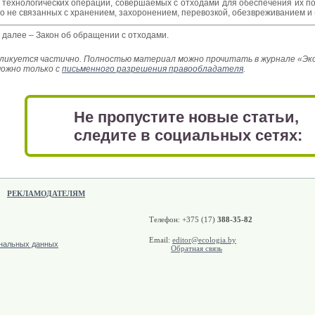
 технологических операций, совершаемых с отходами для обеспечения их п
но не связанных с хранением, захоронением, перевозкой, обезвреживанием и 
9; далее – Закон об обращении с отходами.
икуется частично. Полностью материал можно прочитать в журнале «Эколо
можно только с
письменного разрешения правообладателя
.
Не пропустите новые статьи,
следите в социальных сетях:
РЕКЛАМОДАТЕЛЯМ
Телефон: +375 (17)
388-35-82
Email:
editor@ecologia.by
ональных данных
Обратная связь