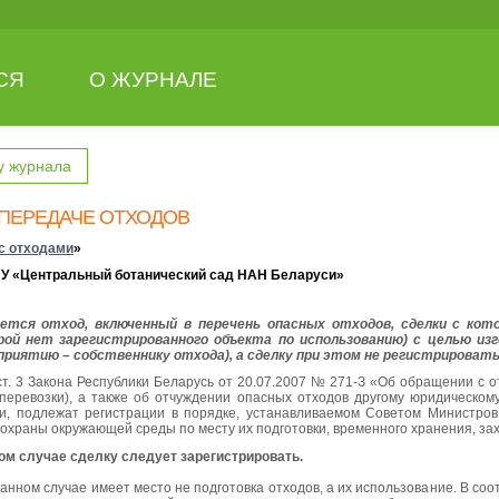
СЯ
О ЖУРНАЛЕ
у журнала
 ПЕРЕДАЧЕ ОТХОДОВ
с отходами
»
ГНУ «Центральный ботанический сад НАН Беларуси»
ется отход, включенный в перечень опасных отходов, сделки с кот
рой нет зарегистрированного объекта по использованию) с целью из
приятию – собственнику отхода), а сделку при этом не регистрироват
 ст. 3 Закона Республики Беларусь от 20.07.2007 № 271-З «Об обращении с 
 перевозки), а также об отчуждении опасных отходов другому юридическ
, подлежат регистрации в порядке, устанавливаемом Советом Министров
охраны окружающей среды по месту их подготовки, временного хранения, за
ом случае сделку следует зарегистрировать.
данном случае имеет место не подготовка отходов, а их использование. В соот