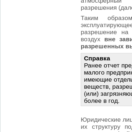
атмосферный 
разрешения (дал
Таким образо
эксплуатирующе
разрешение на
воздух
вне зав
разрешенных в
Справка
Ранее отчет пр
малого предпри
имеющие отдель
веществ, разреш
(или) загрязняю
более в год.
Юридические лиц
их структуру п