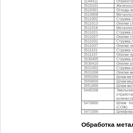
3144411
Отработа
3510101
Железосо
3510301
Отходы ж
3510808
Металлоо
3511002
Стружка 
3511013
Опилки с
3511016
Металлоо
3511021
Стружка 
3511027
Опилки с
3511031
Стружка 
3511037
Опилки л
3511101
Стружка 
3511107
Опилки ч
3530405
Стружка 
3530410
Опилки а
3531002
Стружка 
3531008
Опилки м
3550200
Шлам ме
3550600
Шлам ме
3551800
Шлам же
5440206
Эмульси
отработ
количест
5470800
Шлам по
(СОЖ)
5471000
Шлифова
Обработка мета