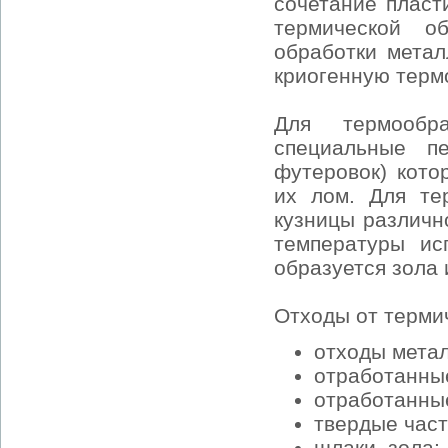
сочетание пласт
термической о
обработки метал
криогенную терм
Для термообр
специальные п
футеровок) кото
их лом. Для те
кузницы различн
температуры исп
образуется зола 
Отходы от терми
отходы метал
отработанные
отработанны
твердые част
шлаки, зола;