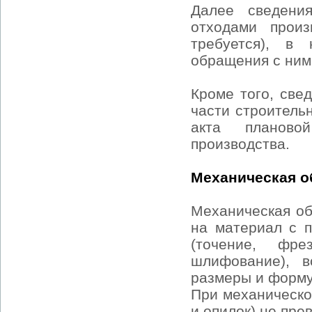
Далее сведени
отходами произ
требуется), в
обращения с ним
Кроме того, све
части строитель
акта планово
производства.
Механическая о
Механическая об
на материал с 
(точение, фре
шлифование), в
размеры и форму
При механическо
и опилок) не пре