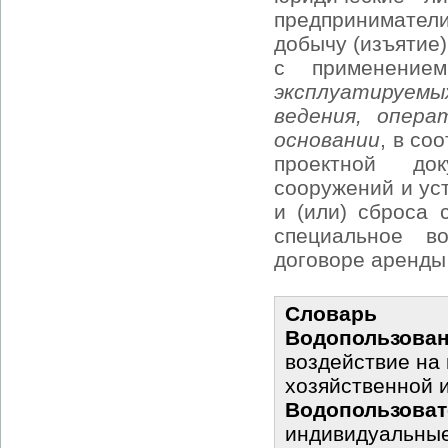
предпринимате
добычу (изъятие)
с применением
эксплуатируем
ведения, опера
основании
, в со
проектной до
сооружений и ус
и (или) сброса
специальное в
договоре аренды 
Словарь
Водопользова
воздействие на
хозяйственной 
Водопользоват
индивидуальные