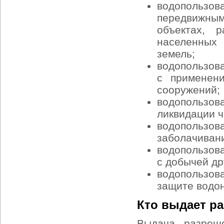
водопользов
передвижны
объектах, 
населенных
земель;
водопользов
с применени
сооружений;
водопользов
ликвидации ч
водопользо
заболачивани
водопользов
с добычей др
водопользов
защите водон
Кто выдает р
Выдача разреш