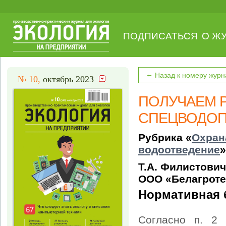
ПОДПИСАТЬСЯ
О Ж
←
Назад к номеру журн
№ 10,
октябрь 2023
ПОЛУЧАЕМ 
СПЕЦВОДОП
Рубрика «
Охран
водоотведение
»
Т.А. Филистови
ООО «Белагроте
Нормативная 
Согласно п. 2 