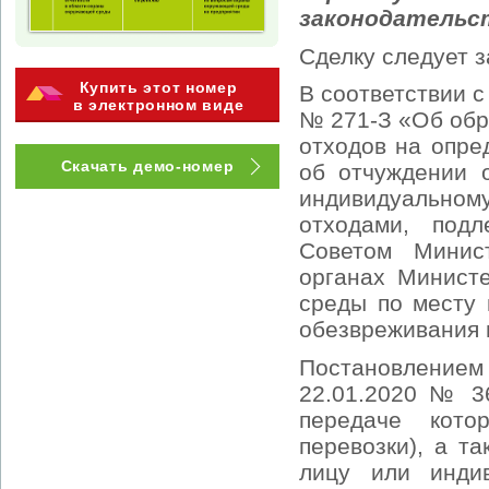
законодательс
Сделку следует з
Купить этот номер
В соответствии с
в электронном виде
№ 271-З «Об об
отходов на опре
Скачать демо-номер
об отчуждении 
индивидуальном
отходами, подл
Советом Минис
органах Минист
среды по месту 
обезвреживания и
Постановление
22.01.2020 № 3
передаче кото
перевозки), а т
лицу или инди