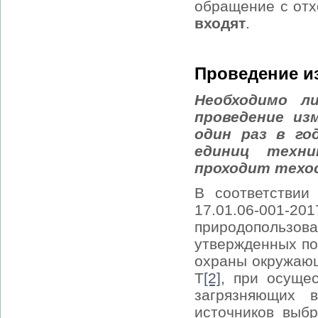
обращение с отх
входят
.
Проведение и
Необходимо л
проведение из
один раз в го
единиц техни
проходит техос
В соответствии
17.01.06-0
природопользов
утвержденных по
охраны окружающ
Т
[2]
, при осуще
загрязняющих 
источников выбр