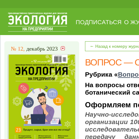
ПОДПИСАТЬСЯ
О Ж
←
Назад к номеру журн
№ 12,
декабрь 2023
ВОПРОС — 
Рубрика «
Вопро
На вопросы отве
ботанический с
Оформляем пе
Научно-иссле
организации 10
исследователь
передачу да