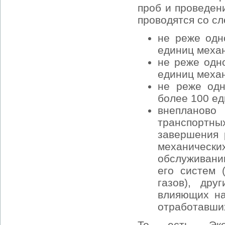
проб и проведен
проводятся со с
не реже одн
единиц механ
не реже одно
единиц механ
не реже одн
более 100 ед
внепланово
транспортны
завершения 
механичес
обслуживании
его систем 
газов), дру
влияющих на
отработавших
То есть ЭкоН