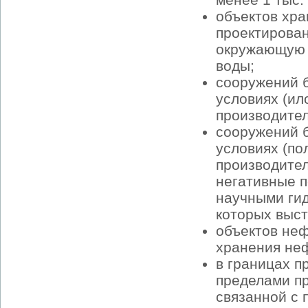
объектов хра
проектирован
окружающую 
воды;
сооружений б
условиях (ил
производител
сооружений б
условиях (по
производител
негативные 
научными гид
которых выс
объектов неф
хранения не
в границах п
пределами пр
связанной с 