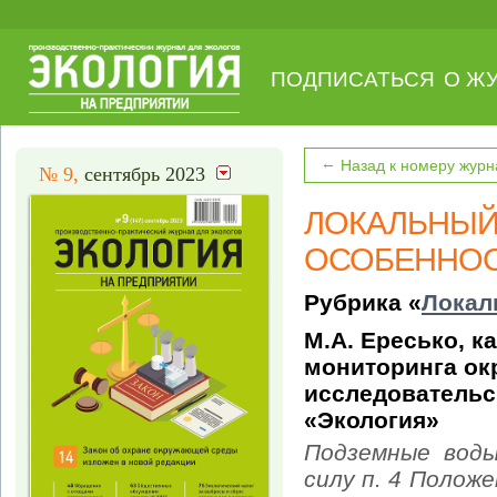
ПОДПИСАТЬСЯ
О Ж
←
Назад к номеру журн
№ 9,
сентябрь 2023
ЛОКАЛЬНЫЙ
ОСОБЕННОС
Рубрика «
Локал
М.А. Ересько, ка
мониторинга ок
исследовательс
«Экология»
Подземные воды
силу п. 4 Полож