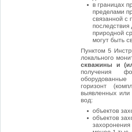
в границах п
пределами пр
связанной с 
последствия 
природной ср
могут быть с
Пунктом 5 Инстр
локального мони
скважины и (и
получения фо
оборудованные
горизонт (комп
выявленных или 
вод:
объектов зах
объектов зах
захоронения
менее 1 тыс. 