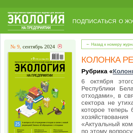
ПОДПИСАТЬСЯ
О Ж
←
Назад к номеру журн
№ 9,
сентябрь 2024
КОЛОНКА Р
Рубрика «
Колон
6 октября этог
Республики Бел
отходами», в св
сектора не утих
которое теперь 
хозяйствовани
«Актуальный ко
по этому вопросу