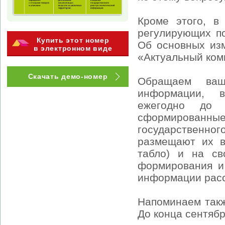
Кроме этого, в
регулирующих по
Купить этот номер
Об основных изм
в электронном виде
«Актуальный ком
Скачать демо-номер
Обращаем ваш
информации, в
ежегодно до 
сформированны
государственно
размещают их в
табло) и на св
формирования и 
информации расс
Напоминаем такж
До конца сентябр