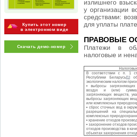
излишнего взыск
у организации в
средствами: воз
для уплаты плат
Купить этот номер
в электронном виде
ПРАВОВЫЕ О
Скачать демо-номер
Платежи в обл
налоговые и нен
Налоговы
В соответствии с п. 1 ст
Республики Беларусь
[1]
объ
экологическим налогом приз
• выбросы загрязняющих
воздух и (или) сумма
загрязняющих веществ, ук
выбросы загрязняющих вещ
или комплексных природоох
• сброс сточных вод в окр
разрешений на специаль
комплексных природоохран
• хранение отходов производ
• захоронение отходов прои
отходов производства в кач
объектах захоронения отход