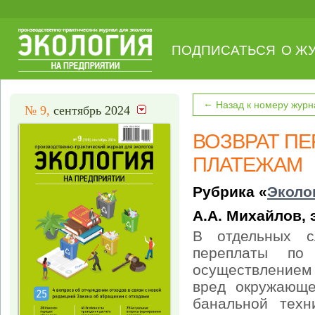
ПОДПИСАТЬСЯ
О Ж
←
Назад к номеру журн
№ 9,
сентябрь 2024
ВОЗВРАТ П
ПЛАТЕЖАМ
Рубрика «
Эколо
А.А. Михайлов, 
В отдельных с
переплаты по
осуществлением
вред окружающе
банальной техн