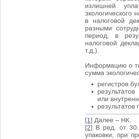
излишней упла
экологического 
в налоговой де
разными сотруд
период, в рез
налоговой декла
т.д.).
Информацию о то
сумма экологичес
регистров бу
результатов
или внутренн
результатов 
[1]
Далее – НК.
[2]
В ред. от 30.
упаковки, при п