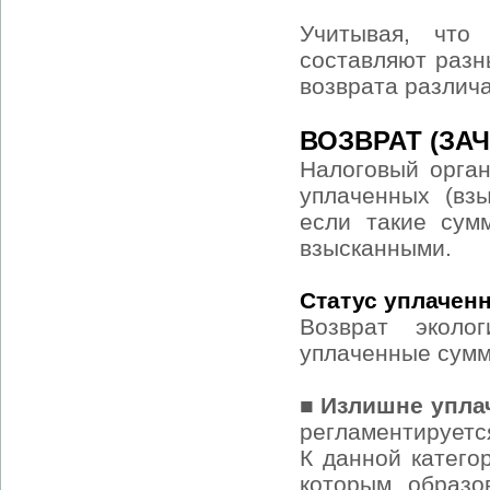
Учитывая, что
составляют разн
возврата различ
ВОЗВРАТ (ЗА
Налоговый орган
уплаченных (взы
если такие сум
взысканными.
Статус уплачен
Возврат эколо
уплаченные сумм
■
Излишне упла
регламентируется
К данной катего
которым образо