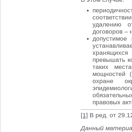
периодичнос
соответстви
удалению о
договоров – 
допустимое 
устанавлива
хранящихся
превышать к
таких мест
мощностей (
охране ок
эпидемиолог
обязательн
правовых акт
[1]
В ред. от 29.1
Данный материа