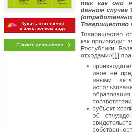
так как оно я
данном случае
(отработанн
Товарищество 
Купить этот номер
в электронном виде
Товарищество со
как производит з
Скачать демо-номер
Республики Бел
отходами»
[1]
пра
производите
иное не пре
иными акта
использова
образования
соответствии
субъект хозя
об отчужде
свидетельс
собственност