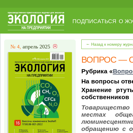
ПОДПИСАТЬСЯ
О Ж
←
Назад к номеру журн
№ 4,
апрель 2025
ВОПРОС — 
Рубрика «
Вопро
На вопросы отве
Хранение ртут
собственников
Товарищество
местах обще
люминесцентн
обращению с о