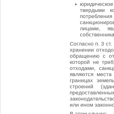
юридическо
твердыми к
потребления
санкционир
лицами, яв
собственника
Согласно п. 3 ст
хранении отходо
обращению с от
которой не тре
отходами, санк
являются места
границах земел
строений (зда
предоставленны
законодательств
или ином законн
В этом случае: