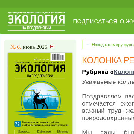
ПОДПИСАТЬСЯ
О Ж
←
Назад к номеру журн
№ 6,
июнь 2025
КОЛОНКА Р
Рубрика «
Колон
Уважаемые колле
Поздравляем ва
отмечается еже
важный труд, ж
природоохранных
Мы рады быть