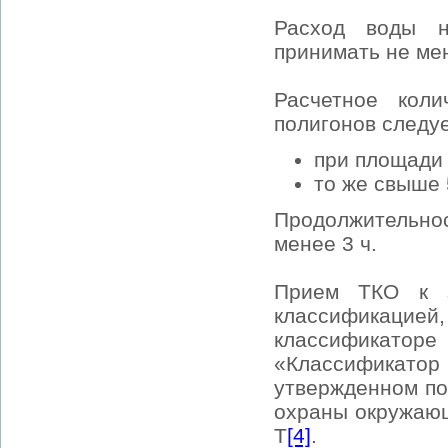
Расход воды н
принимать не мен
Расчетное кол
полигонов следу
при площади 
то же свыше 
Продолжительнос
менее 3 ч.
Прием ТКО к з
классификаци
классификат
«Классификатор
утвержденном по
охраны окружающ
Т
[4]
.