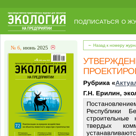
ПОДПИСАТЬСЯ
О Ж
←
Назад к номеру журн
№ 6,
июнь 2025
УТВЕРЖДЕН
ПРОЕКТИРО
Рубрика «
Актуа
Г.Н. Ерилин, эко
Постановление
Республики 
строительные 
твердых ком
устанавлива