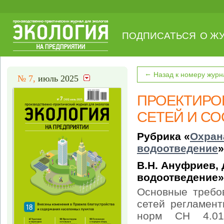
ПОДПИСАТЬСЯ
О Ж
←
Назад к номеру журн
№ 7,
июль 2025
ПРОЕКТИРО
СЕТЕЙ И С
Рубрика «
Охран
водоотведение
»
В.Н. Ануфриев,
водоотведение»
Основные требо
сетей регламен
норм СН 4.01