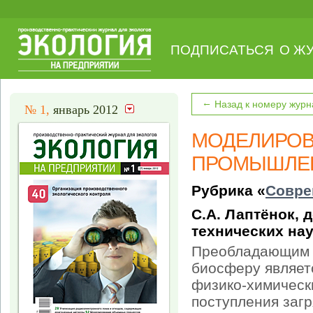
ПОДПИСАТЬСЯ
О Ж
←
Назад к номеру журн
№ 1,
январь 2012
МОДЕЛИРОВ
ПРОМЫШЛЕ
Рубрика «
Совре
С.А. Лаптёнок, 
технических на
Преобладающим ф
биосферу являет
физико-химическ
поступления заг