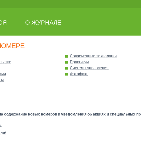
СЯ
О ЖУРНАЛЕ
НОМЕРЕ
Современные технологии
льстве
Практикум
Системы управления
ами
Фотофакт
ты
а содержание новых номеров и уведомления об акциях и специальных пр
а
ли!