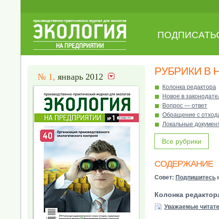
ПОДПИСАТЬ
РУБРИКИ В 
№ 1,
январь 2012
Колонка редактора
Новое в законодате
Вопрос — ответ
Обращение с отход
Локальные докумен
Все рубрики
СОДЕРЖАНИЕ
Совет:
Подпишитесь
н
Колонка редактор
Уважаемые читате