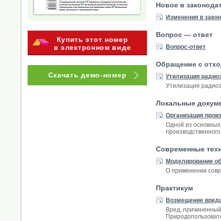
Новое в законода
Изменения в зако
Вопрос — ответ
Купить этот номер
в электронном виде
Вопрос-ответ
Обращение с отх
Скачать демо-номер
Утилизация радио
Утилизация радиоэ
Локальные докум
Организация произ
Одной из основных 
производственного
Современные тех
Моделирование об
О применении совр
Практикум
Возмещение вреда
Вред, причиненный
Природопользовате