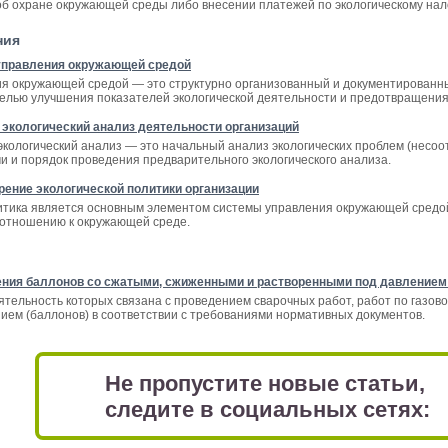
об охране окружающей среды либо внесении платежей по экологическому нало
ния
управления окружающей средой
я окружающей средой — это структурно организованный и документированн
целью улучшения показателей экологической деятельности и предотвращени
экологический анализ деятельности организаций
кологический анализ — это начальный анализ экологических проблем (несоот
и и порядок проведения предварительного экологического анализа.
рение экологической политики организации
итика является основным элементом системы управления окружающей средой 
 отношению к окружающей среде.
ения баллонов со сжатыми, сжиженными и растворенными под давлением
еятельность которых связана с проведением сварочных работ, работ по газо
нием (баллонов) в соответствии с требованиями нормативных документов.
Не пропустите новые статьи,
следите в социальных сетях: