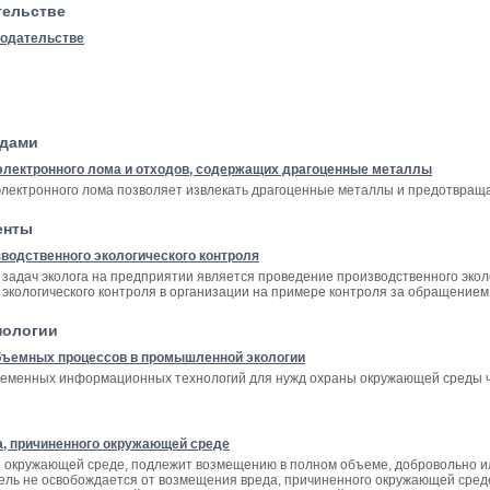
тельстве
нодательстве
одами
электронного лома и отходов, содержащих драгоценные металлы
лектронного лома позволяет извлекать драгоценные металлы и предотвращ
енты
водственного экологического контроля
задач эколога на предприятии является проведение производственного эколо
 экологического контроля в организации на примере контроля за обращением
нологии
ъемных процессов в промышленной экологии
еменных информационных технологий для нужд охраны окружающей среды чи
, причиненного окружающей среде
 окружающей среде, подлежит возмещению в полном объеме, добровольно ил
ль не освобождается от возмещения вреда, причиненного окружающей среде