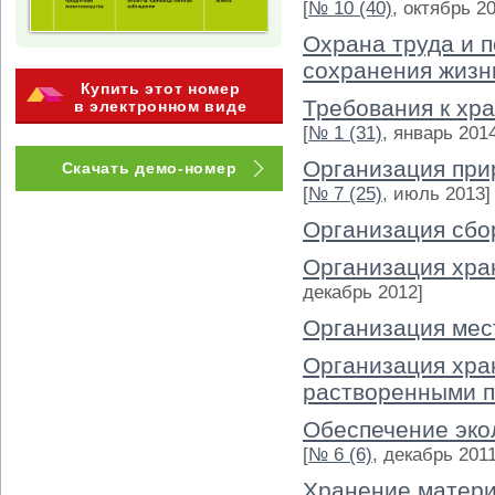
[
№ 10 (40)
, октябрь 2
Охрана труда и п
сохранения жизн
Купить этот номер
Требования к хр
в электронном виде
[
№ 1 (31)
, январь 201
Организация при
Скачать демо-номер
[
№ 7 (25)
, июль 2013]
Организация сбо
Организация хра
декабрь 2012]
Организация мес
Организация хра
растворенными п
Обеспечение эко
[
№ 6 (6)
, декабрь 2011
Хранение матери