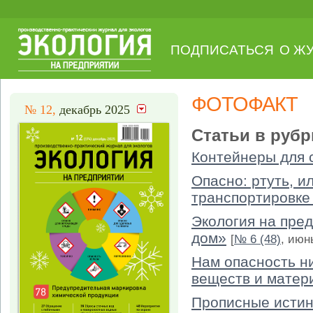
ПОДПИСАТЬСЯ
О Ж
ФОТОФАКТ
№ 12,
декабрь 2025
Статьи в рубр
Контейнеры для 
Опасно: ртуть, и
транспортировк
Экология на пред
дом»
[
№ 6 (48)
, июн
Нам опасность н
веществ и матер
Прописные истин