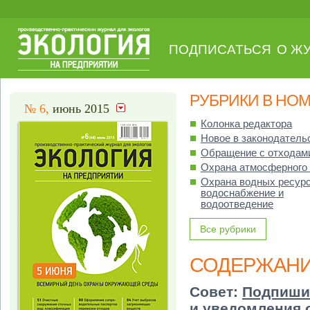
ПОДПИСАТЬСЯ
О Ж
РУБРИКИ В НО
№ 6,
июнь 2015
Колонка редактора
Новое в законодатель
Обращение с отходам
Охрана атмосферного
Охрана водных ресурс
водоснабжение и
водоотведение
Все рубрики
СОДЕРЖАН
Совет:
Подпиши
и уведомления 