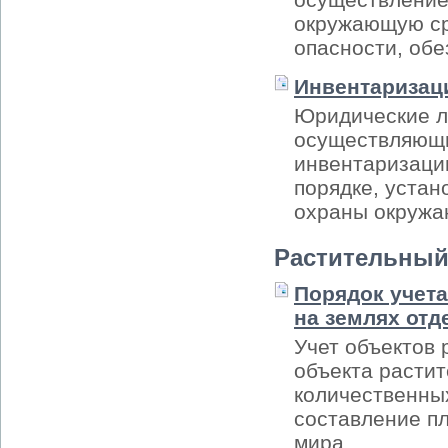
окружающую сре
опасности, обе
Инвентаризац
Юридические л
осуществляющи
инвентаризацию
порядке, уста
охраны окружа
Растительный
Порядок учет
на землях отд
Учет объектов 
объекта растит
количественных
составление п
мира.