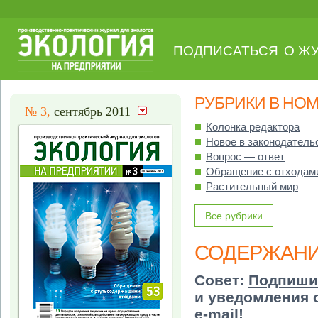
ПОДПИСАТЬСЯ
О Ж
РУБРИКИ В НО
№ 3,
сентябрь 2011
Колонка редактора
Новое в законодатель
Вопрос — ответ
Обращение с отходам
Растительный мир
Все рубрики
СОДЕРЖАН
Совет:
Подпиши
и уведомления 
e-mail!