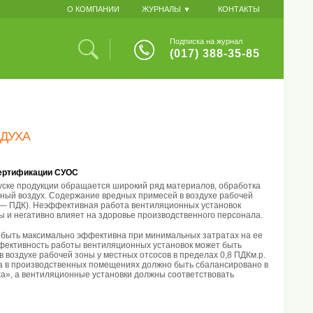
О КОМПАНИИ
ЖУРНАЛЫ ▼
КОНТАКТЫ
Подписка на журнал
(017) 388-35-85
ЗДУХА
 сертификации СУОС
уске продукции обращается широкий ряд материалов, обработка
ный воздух. Содержание вредных примесей в воздухе рабочей
 — ПДК). Неэффективная работа вентиляционных установок
 и негативно влияет на здоровье производственного персонала.
быть максимально эффективна при минимальных затратах на ее
ффективность работы вентиляционных установок может быть
 воздухе рабочей зоны у местных отсосов в пределах 0,8 ПДКм.р.
ха в производственных помещениях должно быть сбалансировано в
ха», а вентиляционные установки должны соответствовать