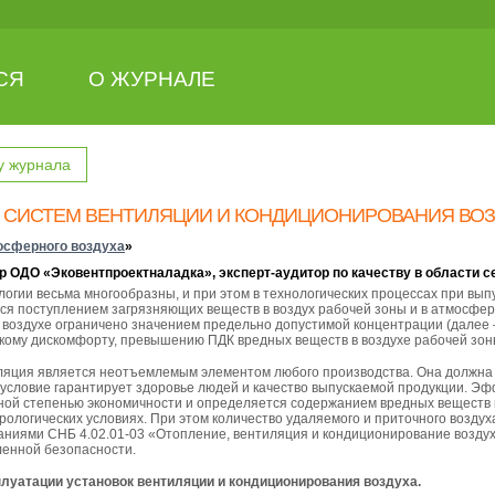
СЯ
О ЖУРНАЛЕ
у журнала
 СИСТЕМ ВЕНТИЛЯЦИИ И КОНДИЦИОНИРОВАНИЯ ВО
осферного воздуха
»
ор ОДО «Эковентпроектналадка», эксперт-аудитор по качеству в области
гии весьма многообразны, и при этом в технологических процессах при вып
ся поступлением загрязняющих веществ в воздух рабочей зоны и в атмосфер
 воздухе ограничено значением предельно допустимой концентрации (далее
скому дискомфорту, превышению ПДК вредных веществ в воздухе рабочей зоны
ция является неотъемлемым элементом любого производства. Она должна 
 условие гарантирует здоровье людей и качество выпускаемой продукции. Э
иной степенью экономичности и определяется содержанием вредных веществ в
рологических условиях. При этом количество удаляемого и приточного возду
ваниями СНБ 4.02.01-03 «Отопление, вентиляция и кондиционирование возду
енной безопасности.
луатации установок вентиляции и кондиционирования воздуха.