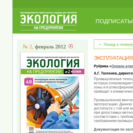
ПОДПИСАТЬ
←
Назад к номер
№ 2,
февраль 2012
ЭКСПЛУАТАЦИЯ
Рубрика «
Охрана атм
А.Г. Тюленев, директ
Промышленные техноло
которых сопровождает
зоны и в атмосферном
приводит к климатиче
Промышленная вентиля
эксплуатацию. Данное
достигнута с той или 
при допустимых метео
соответствии с требо
требованиям промышл
Документация по эксп