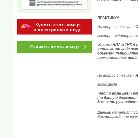
документы для этого
ПРАКТИКУМ
Купить этот номер
На вопрос отвечает
О
в электронном виде
эксперт-аудитор по 
Какими НПА и ТНПА в
Скачать демо-номер
утилизации либо вы
объемам, периодично
промышленных пред
На вопрос отвечает
А
экономист
Часто возникает во
то данную должность
доказать руководств
Данный материал публ
Воспроизведение воз