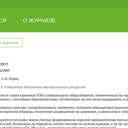
СЯ
О ЖУРНАЛЕ
у журнала
твет
»
ДАМИ
т
С.И. Юрча,
ГУ «Оператор вторичных материальных ресурсов»
ется склад хранения ПХБ-содержащего оборудования, отмеченный на ка
ению с отходами производства). Необходимо ли его регистрировать в 
ранении отхода «отработанные элементы питания (батарейки) различны
нспортной единицы получение разрешения на хранение, и какой класс о
уются отходы земли (песка) формовочной горелой производства литьевы
 в год. Возможна ли передача этого отхода на использование, а не на 