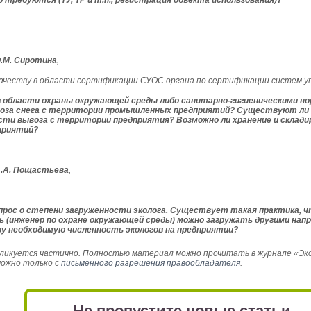
 требуются (ТУ, ТР и т.п., регистрация объекта использования)?
.М. Сиротина
,
качеству в области сертификации СУОС органа по сертификации систем у
 области охраны окружающей среды либо санитарно-гигиеническими нор
воза снега с территории промышленных предприятий? Существуют ли т
сти вывоза с территории предприятия? Возможно ли хранение и складир
приятий?
.А. Пощастьева
,
прос о степени загруженности эколога. Существует такая практика, ч
 (инженер по охране окружающей среды) можно загружать другими на
у необходимую численность экологов на предприятии?
икуется частично. Полностью материал можно прочитать в журнале «Эколо
можно только с
письменного разрешения правообладателя
.
Не пропустите новые статьи,