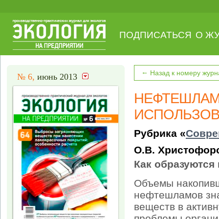
ПОДПИСАТЬСЯ
О Ж
←
Назад к номеру журн
№ 6,
июнь 2013
НЕФТЕШЛАМ
ИСПОЛЬЗО
Рубрика «
Совре
О.В. Христофор
Как образуютс
Объемы накопивш
нефтешламов зна
веществ в актив
проблемы органи