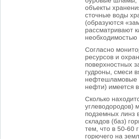
буровые шламы, 
объекты хранени
сточные воды хра
(образуются «за
рассматривают ка
необходимостью 
Согласно монито
ресурсов и охра
поверхностных з
гудроны, смеси 
нефтешламовые о
нефти) имеется в
Сколько находит
углеводородов) 
подземных линз 
складов (баз) го
тем, что в 50-60
горючего на земл