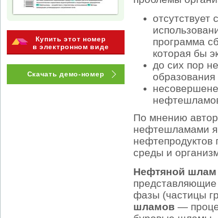
отсутствует 
использовани
Купить этот номер
программа сб
в электронном виде
которая бы э
до сих пор н
Скачать демо-номер
образования
несовершене
нефтешламо
По мнению автор
нефтешламами яв
нефтепродуктов 
среды и организ
Нефтяной шлам
представляющие 
фазы (частицы гр
шламов
— проце