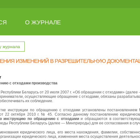
СЯ
О ЖУРНАЛЕ
у журнала
ЕНИЯ ИЗМЕНЕНИЙ В РАЗРЕШИТЕЛЬНУЮ ДОКУМЕНТА
г
ению с отходами производства
а Республики Беларусь от 20 июля 2007 г. «Об обращении с отходами» (далее
риниматели, осуществляющие обращение с отходами, обязаны разрабатыват
 обеспечивать их соблюдение.
отке инструкции по обращению с отходами установлены постановлением
 от 22 октября 2010 г. № 45. Согласно данному постановлению юридиче
ю инструкцию по обращению с отходами
и обращаются в соответствующ
еды Республики Беларусь (далее — Минприроды) для ее согласования в случ
енования юридического лица, его места нахождения, фамилии, собственно
организации юридического лица, изменения места осуществления деятельнос