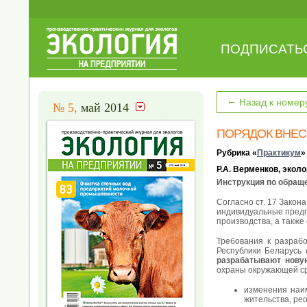
ПОДПИСАТЬ
←
Назад к номер
№ 5,
май 2014
ПОРЯДОК ВНЕС
Рубрика «
Практикум
»
Р.А. Верменков, эколо
Инструкция по обращ
Согласно ст. 17 Закон
индивидуальные предп
производства, а также
Требования к разраб
Республики Беларусь
разрабатывают нову
охраны окружающей ср
изменения наим
жительства, ре