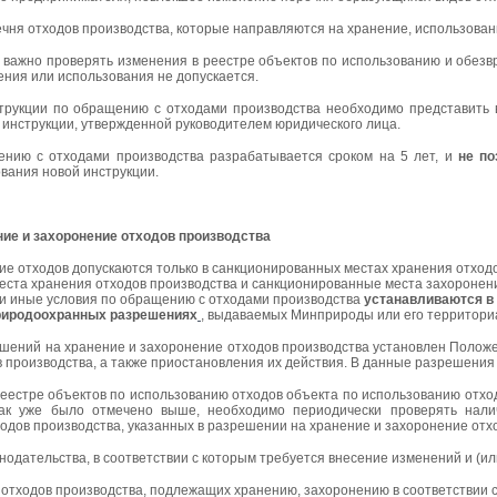
чня отходов производства, которые направляются на хранение, использовани
о важно проверять изменения в реестре объектов по использованию и обезвр
ения или использования не допускается.
струкции по обращению с отходами производства необходимо представить
 инструкции, утвержденной руководителем юридического лица.
ению с отходами производства разрабатывается сроком на 5 лет, и
не по
вания новой инструкции.
ие и захоронение отходов производства
ие отходов допускаются только в санкционированных местах хранения отход
ста хранения отходов производства и санкционированные места захоронени
 и иные условия по обращению с отходами производства
устанавливаются в 
риродоохранных разрешениях
, выдаваемых Минприроды или его территори
шений на хранение и захоронение отходов производства установлен Полож
 производства, а также приостановления их действия. В данные разрешения 
реестре объектов по использованию отходов объекта по использованию отхо
Как уже было отмечено выше, необходимо периодически проверять нали
одов производства, указанных в разрешении на хранение и захоронение отх
нодательства, в соответствии с которым требуется внесение изменений и (и
 отходов производства, подлежащих хранению, захоронению в соответствии 