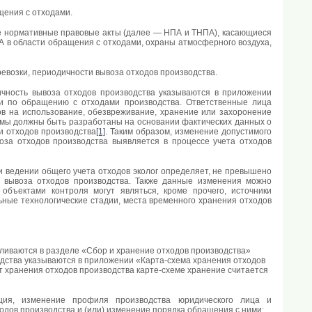
щения с отходами.
е нормативные правовые акты (далее — НПА и ТНПА), касающиеся
А в области обращения с отходами, охраны атмосферного воздуха,
евозки, периодичности вывоза отходов производства.
ичность вывоза отходов производства указываются в приложении
ии по обращению с отходами производства. Ответственные лица
ов на использование, обезвреживание, хранение или захоронение
рмы должны быть разработаны на основании фактических данных о
и отходов производства
[1]
. Таким образом, изменение допустимого
оза отходов производства выявляется в процессе учета отходов
и ведении общего учета отходов эколог определяет, не превышено
ь вывоза отходов производства. Также данные изменения можно
объектами контроля могут являться, кроме прочего, источники
льные технологические стадии, места временного хранения отходов
вливаются в разделе «Сбор и хранение отходов производства»
дства указываются в приложении «Карта-схема хранения отходов
т хранения отходов производства карте-схеме хранение считается
зация, изменение профиля производства юридического лица и
дов производства и (или) изменение порядка обращения с ними;