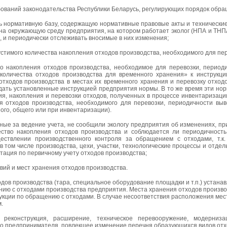
ований законодательства Республики Беларусь, регулирующих порядок обра
ь нормативную базу, содержащую нормативные правовые акты и технически
 на окружающую среду предприятия, на котором работает эколог (НПА и ТНП
.), и периодически отслеживать вносимые в них изменения;
стимого количества накопления отходов производства, необходимого для пер
о накопления отходов производства, необходимое для перевозки, период
 количества отходов производства для временного хранения» к инструкц
отходов производства в местах их временного хранения и перевозку отход
дать установленные инструкцией предприятия нормы. В то же время эти но
ия, накопления и перевозки отходов, полученных в процессе инвентаризаци
я отходов производства, необходимого для перевозки, периодичности выв
ого, общего или при инвентаризации).
нные за ведение учета, не сообщили экологу предприятия об изменениях, пр
ество накопления отходов производства и соблюдается ли периодичност
ествлении производственного контроля за обращением с отходами, т.к. 
в том числе производства, цехи, участки, технологические процессы и отде
тация по первичному учету отходов производства;
вий и мест хранения отходов производства.
дов производства (тара, специальное оборудование площадки и т.п.) устана
нию с отходами производства предприятия. Места хранения отходов произво
укции по обращению с отходами. В случае несоответствия расположения мес
.
, реконструкция, расширение, техническое перевооружение, модерни
о предпринимателя, повлекшее изменение перечня образующихся видов отхо