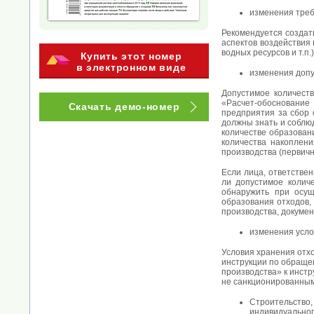
изменения треб
Рекомендуется создат
аспектов воздействия
водных ресурсов и т.п
Купить этот номер
в электронном виде
изменения допу
Допустимое количеств
«Расчет-обоснование
Скачать демо-номер
предприятия за сбор 
должны знать и соблю
количестве образован
количества накоплени
производства (первичн
Если лица, ответстве
ли допустимое колич
обнаружить при осущ
образования отходов, 
производства, докумен
изменения усло
Условия хранения отхо
инструкции по обраще
производства» к инстр
не санкционированным
Строительство
индивидуальног