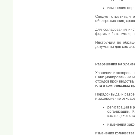
изменения пере
Следует отметить, чт
обезвреживания, хран
Для согласования ин
формы и 2 экземпляра
Инструкция по обращ
документы для согласо
Разрешения на хранен
Хранение и захоронен
Санкционированные ме
отходов производства
или в комплексных п
Порядок выдачи разре
и захоронение отходов
регистрации в 
организаций. 
касающихся отх
изменения зако
изменения количества