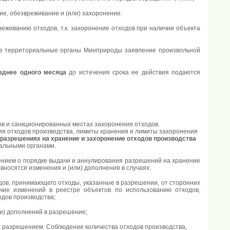
е, обезвреживание и (или) захоронение.
еживанию отходов, т.к. захоронение отходов при наличии объекта
 в территориальные органы Минприроды заявление произвольной
зднее одного месяца
до истечения срока ее действия подаются
ов и санкционированных местах захоронения отходов.
я отходов производства, лимиты хранения и лимиты захоронения
разрешениях на хранение и захоронение отходов производства
альными органами.
ением о порядке выдачи и аннулирования разрешений на хранение
вносятся изменения и (или) дополнения в случаях:
дов, принимающего отходы, указанные в разрешении, от сторонних
чие изменений в реестре объектов по использованию отходов,
одов производства;
ли) дополнений в разрешение;
с разрешением. Соблюдение количества отходов производства,