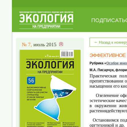
ПОДПИСАТЬ
←
Назад к номер
№ 7,
июль 2015
ЭФФЕКТИВНОЕ
Рубрика «
Особое мне
М.А. Писарчук, флор
Практическая по
препятствовании о
насыщении его ки
Озеленение офиса
эстетические каче
в окружении жив
растениядействуют
Остановимся подр
оргтехникой и др.