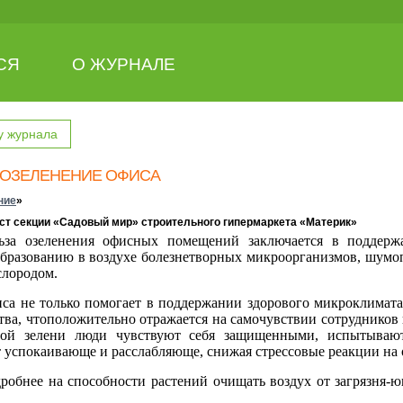
СЯ
О ЖУРНАЛЕ
у журнала
 ОЗЕЛЕНЕНИЕ ОФИСА
ние
»
ист секции «Садовый мир» строительного гипермаркета «Материк»
льза озеленения офисных помещений заключается в поддер
бразованию в воздухе болезнетворных микроорганизмов, шумо
слородом.
 не только помогает в поддержании здорового микроклимата
ства, чтоположительно отражается на самочувствии сотрудников
ой зелени люди чувствуют себя защищенными, испытывают
 успокаивающе и расслабляюще, снижая стрессовые реакции на 
обнее на способности растений очищать воздух от загрязня-ю