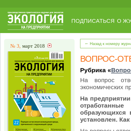
ПОДПИСАТЬСЯ
О Ж
←
Назад к номеру журн
№ 3,
март 2018
ВОПРОС-ОТ
Рубрика «
Вопро
На вопрос от
экономических п
На предприятии
отработанные 
образующихся 
установлен. Как
На вопросы отве