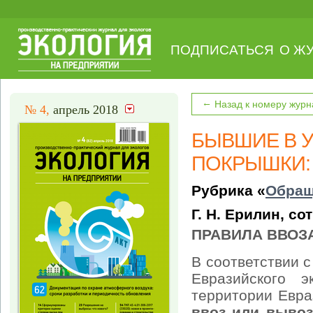
ПОДПИСАТЬСЯ
О Ж
←
Назад к номеру журн
№ 4,
апрель 2018
БЫВШИЕ В 
ПОКРЫШКИ: 
Рубрика «
Обращ
Г. Н. Ерилин, с
ПРАВИЛА ВВОЗ
В соответствии 
Евразийского 
территории Евра
ввоз или вывоз