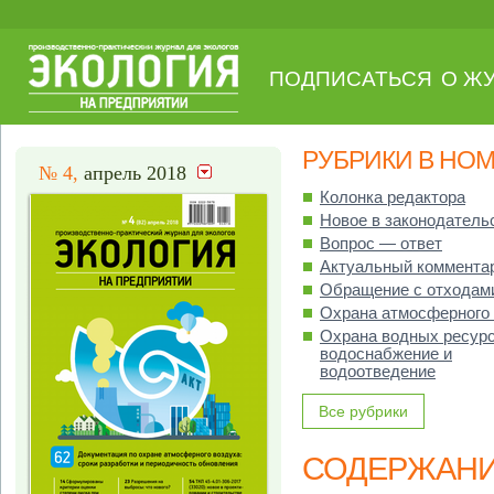
ПОДПИСАТЬСЯ
О Ж
РУБРИКИ В НО
№ 4,
апрель 2018
Колонка редактора
Новое в законодатель
Вопрос — ответ
Актуальный коммента
Обращение с отходам
Охрана атмосферного
Охрана водных ресурс
водоснабжение и
водоотведение
Все рубрики
СОДЕРЖАН