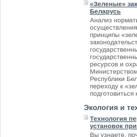
«Зеленые» за
Беларусь
Анализ нормат
осуществления 
принципы «зел
законодательст
государственн
государственн
ресурсов и ох
Министерством
Республики Бе
переходу к «зе
подготовиться 
Экология и те
Технология пе
установок пр
Вы узнаете, по