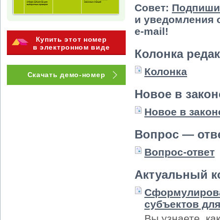
Совет:
Подпиши
и уведомления 
e-mail!
Купить этот номер
в электронном виде
Колонка реда
Колонка
Скачать демо-номер
Новое в зако
Новое в закон
Вопрос — отв
Вопрос-ответ
Актуальный к
Сформулирова
субъектов дл
Вы узнаете, ка