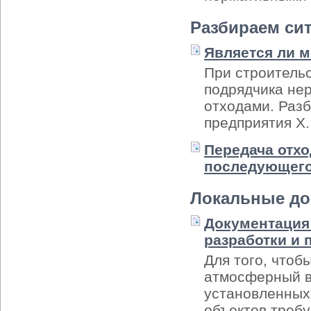
Разбираем си
Является ли 
При строительс
подрядчика не
отходами. Раз
предприятия Х.
Передача отх
последующего
Локальные д
Документация 
разработки и
Для того, чтоб
атмосферный в
установленных
объектов требу