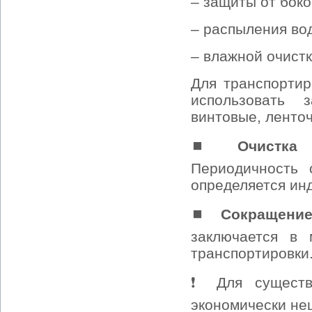
– защиты от боко
– распыления во
– влажной очистк
Для транспортир
использовать 
винтовые, ленточн
⏹
Очистка
Периодичность 
определяется ин
⏹
Сокращени
заключается в 
транспортировки
❗ Для существ
экономически не