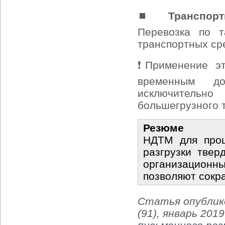
⏹
Транспор
Перевозка по т
транспортных ср
❗Применение эт
временным до
исключительн
большегрузного 
Резюме
НДТМ для проц
разгрузки тве
организационны
позволяют сокр
Статья опублико
(91), январь 201