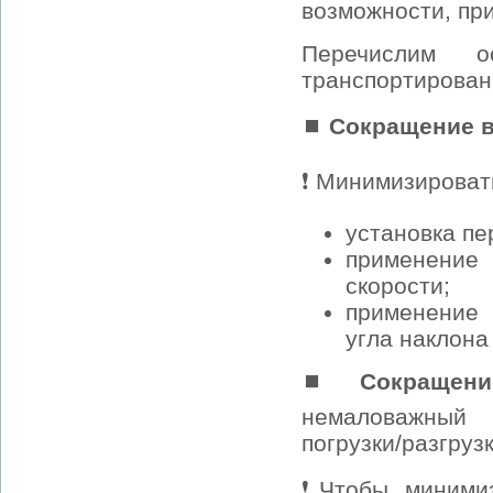
возможности, пр
Перечислим о
транспортирован
⏹
Сокращение в
❗ Минимизироват
установка пе
применение 
скорости;
применение 
угла наклона
⏹
Сокращени
немаловажный 
погрузки/разгрузк
❗Чтобы минимиз