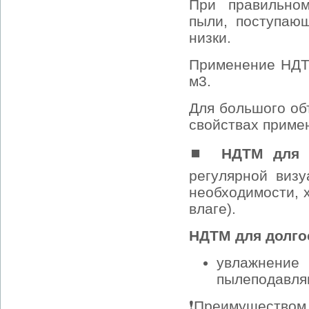
При правильно
пыли, поступаю
низки.
Применение НДТМ
м3.
Для большого об
свойствах приме
⏹
НДТМ для 
регулярной виз
необходимости, 
влаге).
НДТМ для долго
увлажнен
пылеподавля
❗Преимуществом 