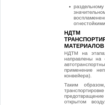
раздельно
значительн
воспламене
огнестойким
НДТМ Д
ТРАНСПОР
МАТЕРИАЛОВ
НДТМ на этапах
направлены на 
автотранспортн
применение неп
конвейера).
Таким образо
транспортиров
предотвращение
открытом возд