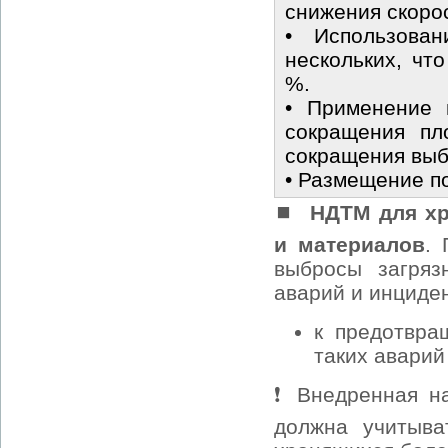
снижения скорос
• Использован
нескольких, чт
%.
• Применение 
сокращения пл
сокращения выб
• Размещение по
⏹
НДТМ для хр
и материалов
.
выбросы загряз
аварий и инциде
к предотвра
таких аварий
❗ Внедренная н
должна учитыва