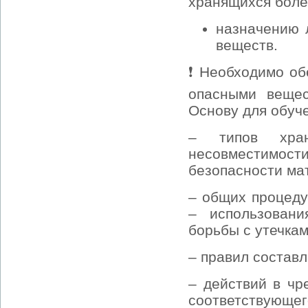
хранящихся боле
назначению 
веществ.
❗ Необходимо об
опасными вещес
Основу для обуч
– типов хран
несовместимости
безопасности ма
– общих процеду
– использован
борьбы с утечкам
– правил составл
– действий в чр
соответствующег