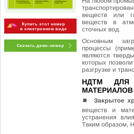
На любом промыш
транспортиров
веществ или г
веществ в атмо
Купить этот номер
сточных вод.
в электронном виде
Основным заг
Скачать демо-номер
процессы (прим
являются тверд
которых позволи
разгрузке и тра
НДТМ ДЛЯ
МАТЕРИАЛОВ
⏹
Закрытое х
веществ и мате
устранения вли
Таким образом, 