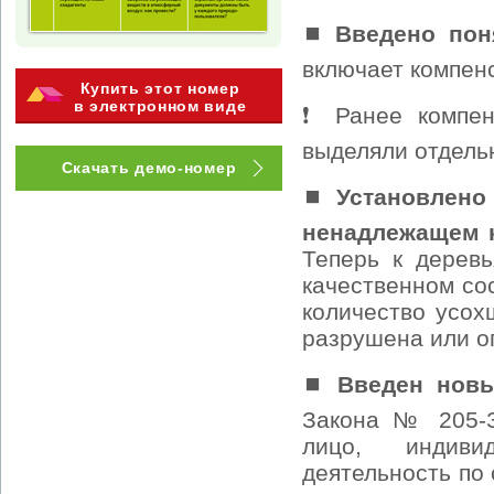
⏹
Введено пон
включает компен
Купить этот номер
в электронном виде
❗ Ранее компен
выделяли отдель
Скачать демо-номер
⏹
Установлено
ненадлежащем 
Теперь к дерев
качественном сос
количество усох
разрушена или о
⏹
Введен новы
Закона № 205-З
лицо, индиви
деятельность по