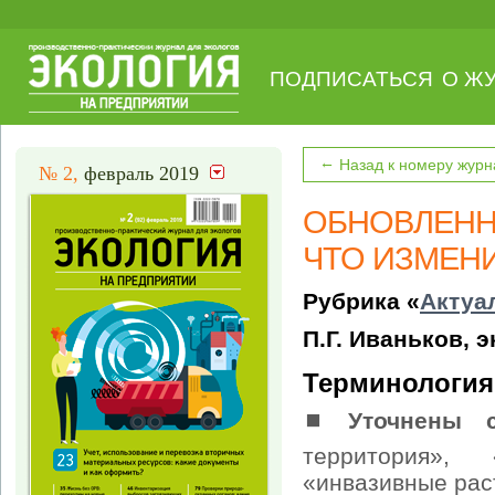
ПОДПИСАТЬСЯ
О Ж
←
Назад к номеру журн
№ 2,
февраль 2019
ОБНОВЛЕНН
ЧТО ИЗМЕН
Рубрика «
Актуа
П.Г. Иваньков, э
Терминология
⏹
Уточнены 
территория»,
«инвазивные раст