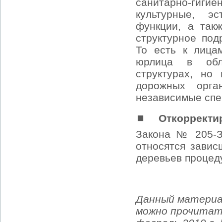
санитарно-гигие
культурные, э
функции, а так
структурное под
То есть к лица
юрлица в обл
структурах, но
дорожных орга
независимые спе
⏹
Откорректи
Закона № 205-З
относятся завис
деревьев процед
Данный материа
можно прочитать