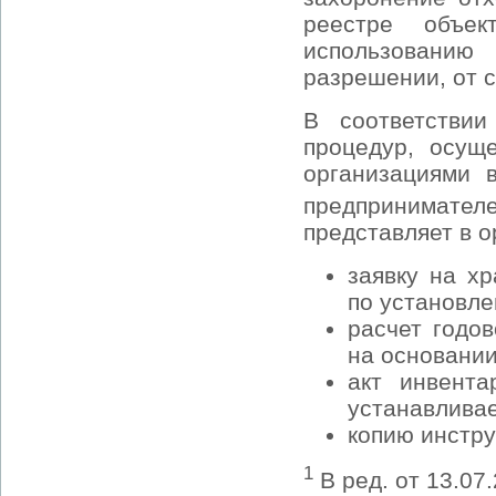
реестре объе
использованию
разрешении, от 
В соответствии
процедур, осущ
организациями 
предпринимател
представляет в 
заявку на х
по установл
расчет годо
на основании
акт инвента
устанавлива
копию инстру
1
В ред. от 13.07